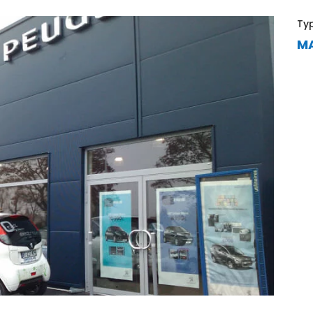
Ty
MA