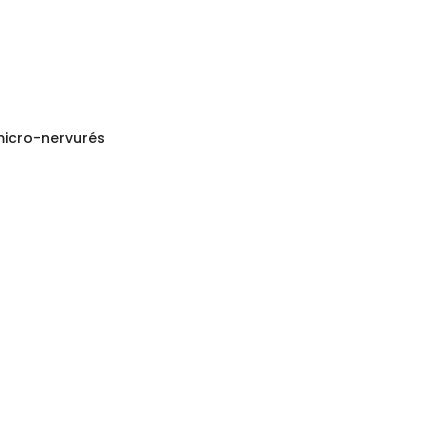
micro-nervurés
Dossier de c
votr