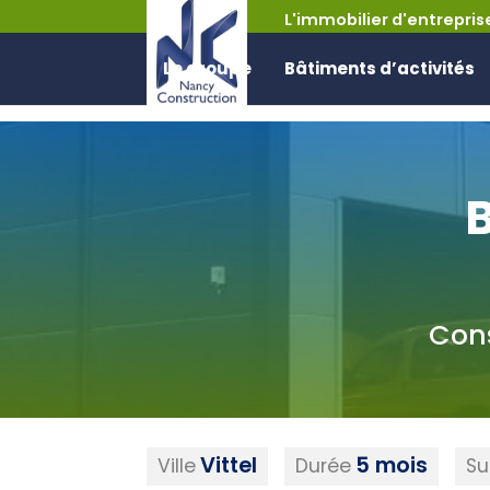
L'immobilier d'entrepris
Contact
Le groupe
Bâtiments d’activités
Cons
Vittel
5 mois
Ville
Durée
Su