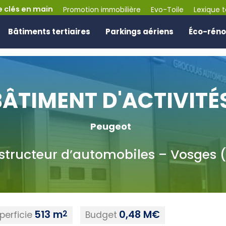
e clés en main
Promotion immobilière
Evo-Toile
Lexique 
Bâtiments tertiaires
Parkings aériens
Éco-réno
BÂTIMENT D'ACTIVITÉ
Peugeot
tructeur d’automobiles – Vosges 
513 m
0,48 M€
2
perficie
Budget